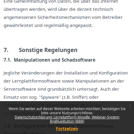
Eine Geheimhaltung von Daten, die über das Internet
übertragen werden, wird über die derzeit technisch
angemessenen Sicherheitsmechanismen vom Betreiber
gewährleistet und regelmäßig angepasst.
7. Sonstige Regelungen
7.1. Manipulationen und Schadsoftware
Jegliche Veränderungen der Installation und Konfiguration
der Lernplattformsoftware sowie Manipulationen an der
Serversoftware sind grundsätzlich untersagt. Auch der
Einsatz von sog. "Spyware" (z.B. Sniffer) oder
Schadsoftware (z.B. Viren, Würmer) ist auf der
x
Wenn Sie weiter auf dieser Webseite arbeiten möchten, bestätigen Sie
Lernplattform strengstens untersagt.
bitte unsere Nutzungsrichtlinie:
Datenschutzerklärung: Lernplattform Moodle, Webinar-System
BigBlueButton (BBB)
7.2. Verfügbarkeit der Dienste, Datensicherung,
Fortsetzen